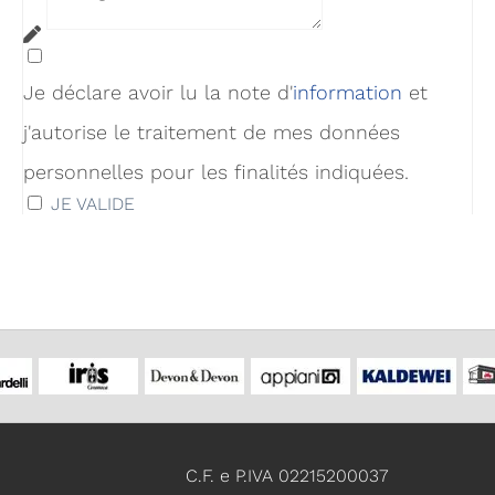
Je déclare avoir lu la note d'
infor
mation
et
j'autorise le traitement de mes données
personnelles pour les finalités indiquées.
JE VALIDE
C.F. e P.IVA 02215200037