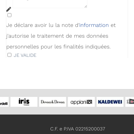
Je déclare avoir lu la note d'
infor
mation
et
j'autorise le traitement de mes données
personnelles pour les finalités indiquées.
JE VALIDE
C.F. e P.IVA 02215200037