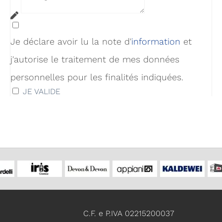
Je déclare avoir lu la note d'
infor
mation
et
j'autorise le traitement de mes données
personnelles pour les finalités indiquées.
JE VALIDE
C.F. e P.IVA 02215200037